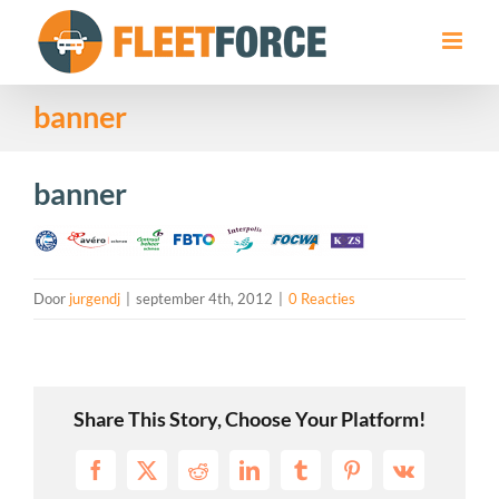
Ga
naar
inhoud
banner
banner
Door
jurgendj
|
september 4th, 2012
|
0 Reacties
Share This Story, Choose Your Platform!
Facebook
X
Reddit
LinkedIn
Tumblr
Pinterest
Vk